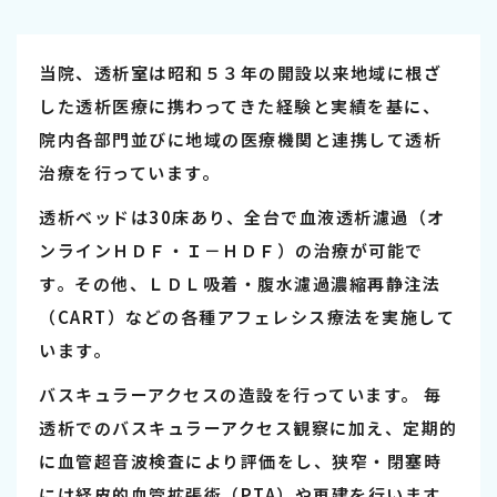
当院、透析室は昭和５３年の開設以来地域に根ざ
した透析医療に携わってきた経験と実績を基に、
院内各部門並びに地域の医療機関と連携して透析
治療を行っています。
透析ベッドは30床あり、全台で血液透析濾過（オ
ンラインＨＤＦ・Ｉ－ＨＤＦ）の治療が可能で
す。その他、ＬＤＬ吸着・腹水濾過濃縮再静注法
（CART）などの各種アフェレシス療法を実施して
います。
バスキュラーアクセスの造設を行っています。 毎
透析でのバスキュラーアクセス観察に加え、定期的
に血管超音波検査により評価をし、狭窄・閉塞時
には経皮的血管拡張術（PTA）や再建を行います。